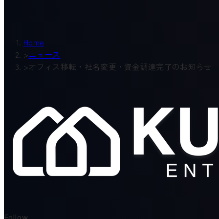
お問い合わせフォーム
Home
>
ニュース
>
オフィス移転・社名変更・資金調達完了のお知らせ
Follow